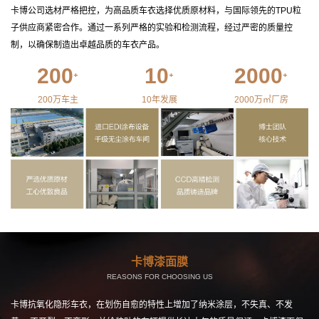
卡博公司选材严格把控，为高品质车衣选择优质原材料，与国际领先的TPU粒
子供应商紧密合作。通过一系列严格的实验和检测流程，经过严密的质量控
制，以确保制造出卓越品质的车衣产品。
200
10
2000
⁺
⁺
⁺
200万车主
10年发展
2000万㎡厂房
卡博漆面膜
REASONS FOR CHOOSING US
卡博抗氧化隐形车衣，在划伤自愈的特性上增加了纳米涂层，不失真、不发